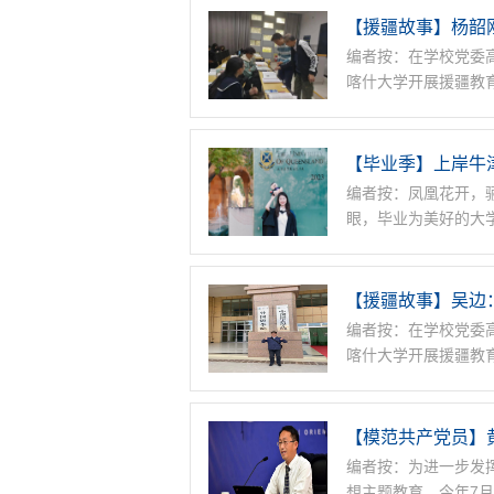
【援疆故事】杨韶
编者按：在学校党委
喀什大学开展援疆教
【毕业季】上岸牛
编者按：凤凰花开，
眼，毕业为美好的大
【援疆故事】吴边
编者按：在学校党委
喀什大学开展援疆教
【模范共产党员】
编者按：为进一步发
想主题教育，今年7月