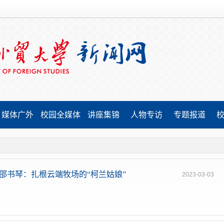
媒体广外
校园全媒体
讲座集锦
人物专访
专题报道
邵书琴：扎根云端牧场的“柯兰姑娘”
2023-03-03