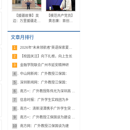
【援疆故事】吴
【模范共产党员】
边：万里援疆走…
黄忠廉：首创…
文章月排行
1
2026年“未来领航者”英语探索夏…
2
【校园关注】向下扎根，向上生长
3
金融学院联合广州市延安精神研
究…
4
中山网新闻：广外教授江保国：
为…
5
深圳新闻网：广外教授江保国：
为…
6
南方+：广外教授陈伟光为深圳高 …
7
信息时报：广外学生实践团为乡
村…
8
南方+：清新浸潭携手广外学生突 …
9
南方+：广外教授江保国谈为建设 …
10
南方网：广外教授江保国谈为建