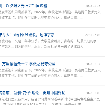
刚：以夕阳之光照亮祖国边疆
2023-11-15
高度重视和周密部署下，2022年，我校选派杨韶刚、吴边两位教师走入
育教学工作。他们在广阔的天地中潜心育人、奉献自我，…
津哥大：她们乘风破浪，远洋求索
2024-07-04
骊歌唱响，又是一年毕业季。大学蕴含着属于青春的一切最灵动的字
学时光划上圆满的句号。近日，新闻社记者采访了到北京大…
：万里援疆走一回 学做胡杨守边陲
2023-11-17
高度重视和周密部署下，2022年，我校选派杨韶刚、吴边两位教师走入
育教学工作。他们在广阔的天地中潜心育人、奉献自我，…
黄忠廉：首创“变译”理论，促进中国译论…
2023-11-09
挥先进典型示范作用，结合学习贯彻习近平新时代中国特色社会主义思
，在中国共产党成立102周年之际，学校党委表彰一批先…