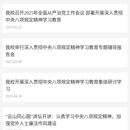
我校召开2025年全面从严治党工作会议 部署开展深入贯彻
中央八项规定精神学习教育
2025-03-25
我校举行深入贯彻中央八项规定精神学习教育专题辅导报
告会
2025-05-09
我校开展深入贯彻中央八项规定精神学习教育集体研讨学
习
2025-04-30
“云山同心圆”讲坛开讲：认真学习中央八项规定精神，加
强党外人士廉洁作风建设