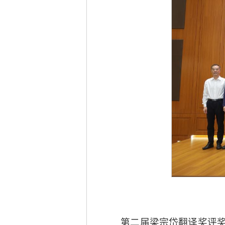
第二届梁宗岱翻译奖评