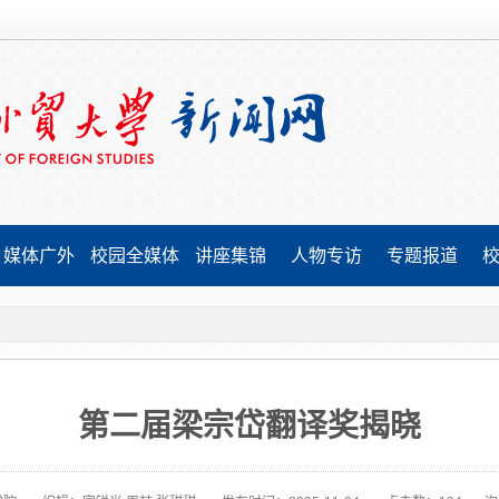
媒体广外
校园全媒体
讲座集锦
人物专访
专题报道
第二届梁宗岱翻译奖揭晓