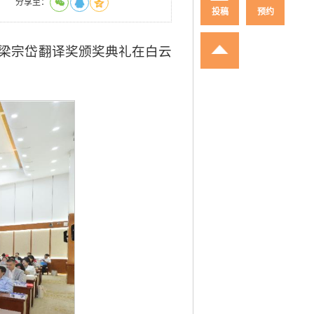
分享至：
投稿
预约
届梁宗岱翻译奖颁奖典礼在白云