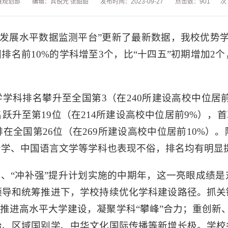
展规划部
编辑：宾锐光 张甜甜
发布时间：2023-09-27
点击数：
901
次
科发展水平数据监测平台”更新了最新数据，我校优势
国排名前10%的学科增至3个，比“十四五”初期增加2
学科排名攀升至全国第3（在240所建设高校中位居
跃升至第19位（在214所建设高校中位居前9%），首
在全国第26位（在269所建设高校中位居前10%）
治学、中国语言文学等学科也表现不俗，排名均有明显
设、“冲补强”提升计划实施的中期年，这一亮眼成绩
领导和统筹推进下，学校持续优化学科建设路径。抓关
准推进高水平大学建设，凝聚学科“攀峰”合力；重创新
治、区域国别学、中华文化国际传播等新增长极。学校