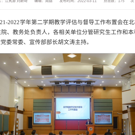
片：江隽源 刘斯琦
编辑：周喆
发布时间：2022-03-11
点击数：
175
次
2021-2022学年第二学期教学评估与督导工作布置会
生院、教务处负责人，各相关单位分管研究生工作和本
校党委常委、宣传部部长胡文涛主持。