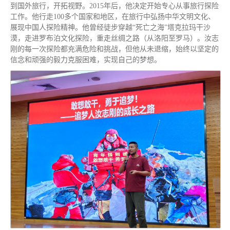
到国外旅行，开拓视野。2015年后，他决定开始专心从事旅行探险
工作。他行走100多个国家和地区，在旅行中弘扬中华文明文化、
展现中国人探险精神。他曾经徒步穿越“死亡之海”塔克拉玛干沙
漠，走进罗布泊文化探险，重走丝绸之路（从洛阳至罗马）。汝志
刚的每一次探险都充满危险和挑战，但他从未退缩，始终以坚定的
信念和顽强的毅力克服困难，实现自己的梦想。