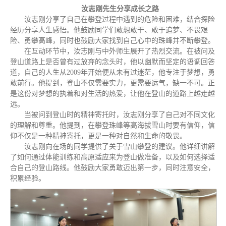
汝志刚先生分享成长之路
汝志刚分享了自己在攀登过程中遇到的危险和困难，结合探险
经历分享人生感悟。他鼓励同学们敢想敢干、敢于追梦、不畏艰
险、勇攀高峰，同时也鼓励大家找到自己心中的珠峰并不断攀登。
在互动环节中，汝志刚与中外师生展开了热烈交流。在被问及
登山道路上是否曾有过放弃的念头时，他以幽默而坚定的语调回答
道，自己的人生从2009年开始便从未有过迷茫，他专注于梦想，勇
敢前行。他提到，登山不仅需要实力，更需要运气，缺一不可。正
是这份对梦想的执着和对生活的热爱，让他在登山的道路上越走越
远。
当被问到登山时的精神寄托时，汝志刚分享了自己对不同文化
的理解和尊重。他提到，在攀登珠峰等高海拔雪山时要有信仰，信
仰不仅是一种精神寄托，更是一种对自然和生命的敬畏。
汝志刚向在场的同学提供了关于雪山攀登的建议。他详细讲解
了如何通过体能训练和高原适应来为登山做准备，以及如何选择适
合自己的登山路线。他鼓励大家勇敢迈出第一步，同时注意安全，
积累经验。