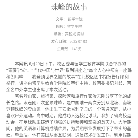
珠峰的故事
文字： 留学生院
图片：留学生院
编辑：宾锐光 周喆
发布日期：2025-07-03
点击数：
148
次
本网讯
6月29日下午，校团委与留学生教育学院联合举办的
“青藤学堂”、“当代中国与世界”系列讲座之“每个人心中都有一座珠
穆朗玛峰——我登顶世界之巅的故事”在北校区图书馆报告厅顺利
举行。讲座由留学生教育学院院长蔡红主持，校团委书记刘郎、百
余名中外学生也出席了本次活动。
著名登山家、旅行家、探险家和旅行作家汝志刚分享了他的成
长之路。
汝志刚四次登顶珠峰，是中国唯一两次分别从北坡、南坡
登顶珠峰的登山家。他
出生于安徽省利辛县的一个普通家庭，从小
喜欢户外运动。高中时期，他成功入选校足球队，参加了省高校运
动会，在足球队里铸造了顽强的拼搏精神和坚强的意志力。大学期
间，他的英语和计算机成绩优异，为后期事业发展打下了坚实的基
础。毕业后，他在美国从事互联网、通信技术研发工作，利用假期