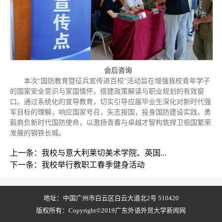
会后咨询
本次“国防教育暨征兵宣传进百校”活动旨在增强我校青年学子
的国家安全意识与家国情怀，搭建政策解读与职业规划的有效窗
口。通过系统化的宣导教育，切实引导应届毕业生深化对新时代强
军目标的理解，响应国家号召，矢志报国，投身国防建设实践，勇
毅肩负新时代国防使命，以激扬青春与卓越才智构筑捍卫祖国繁荣
发展的钢铁长城。
上一条：我校与意大利莱切美术学院、英国...
下一条：我校举行教职工春季健身活动
地址：中国广州市白云区白云大道北2号 510420
版权所有：Copyright©2019广东外语外贸大学新闻网