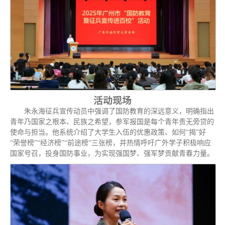
活动现场
朱永海征兵宣传动员中强调了国防教育的深远意义，明确指出
青年乃国家之根本、民族之希望，参军报国是每个青年责无旁贷的
使命与担当。他系统介绍了大学生入伍的优惠政策、如何“揭”好
“荣誉榜”“经济榜”“前途榜”三张榜，并热情呼吁广外学子积极响应
国家号召，投身国防事业，为实现强国梦、强军梦贡献青春力量。