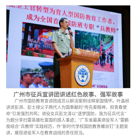
广州市征兵宣讲团讲述红色故事、强军故事
广州市国防教育宣讲团成员以鲜活案例诠释家国情怀。叶晶桢
讲述彭湃、彭士禄父子两代人为国奉献的“传先辈精神，担青春使
命”引发强烈共鸣；退役女兵彭文清以“逐梦国防，我为征兵代言”
为题分享扫雷英雄杜富国的感人事迹；“广东省最美退役军人”雷鹏
俊结合“兵教师”实践经历，作“新时代学校国防教育螺丝钉”主题宣
讲，展现退役军人在教育战线的责任担当。