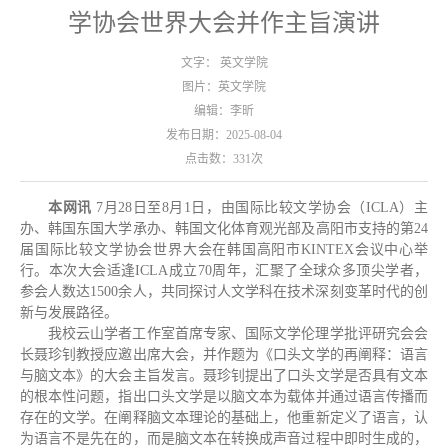
学协会世界大会并作主旨演讲
文字： 英文学院
图片：英文学院
编辑：李昕
发布日期：2025-08-04
点击数：
331
次
本网讯
7月28日至8月1日，由国际比较文学协会（ICLA）主
办、韩国东国大学承办、韩国文化体育观光部及高阳市支持的第24
届国际比较文学协会世界大会在韩国高阳市KINTEX会议中心举
行。本次大会适逢ICLA成立70周年，汇聚了全球众多顶尖学者，
参会人数达1500余人，共同探讨人文学科在技术深刻变革时代的创
新与发展路径。
我校云山学者工作室首席专家、国际文学伦理学批评研究会会
长聂珍钊教授应邀出席大会，并作题为《口头文学的再阐释：语言
与脑文本》的大会主旨发言。聂珍钊提出了口头文学是否具有文本
的根本性问题，指出口头文学是以脑文本为载体并通过语言传播而
存在的文学。在阐释脑文本理论的基础上，他重新定义了语言，认
为语言不是先在的，而是脑文本在转换成声音过程中即时生成的，