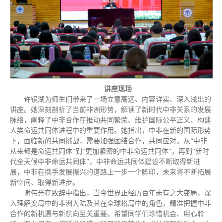
讲座现场
许镜湖为师生们带来了一场立意高远、内容详实、深入浅出的
讲座。她深刻剖析了当前非洲形势，解读了新时代中非关系的发展
脉络，阐释了中非合作在推动共同繁荣、维护国际公平正义、构建
人类命运共同体进程中的重要作用。她指出，中非在新的国际形势
下，面临新的共同挑战，需要加强团结合作，共同应对。从“中非
从来都是命运共同体”到“更加紧密的中非命运共同体”，再到“新时
代全天候中非命运共同体”，中非命运共同体建设不断取得新进
展，中非在携手发展振兴的道路上一步一个脚印，未来将不断拓展
新空间、取得新进步。
谢伟光在致辞中指出，当今世界正经历百年未有之大变局，深
入理解变局中的非洲大陆及其在全球格局中的角色，精准把握中非
合作的新机遇与新航向至关重要。希望同学们珍惜机会、用心聆