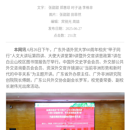
文字： 张甜甜 郑惠琼 时子涵 李格非
图片：张甜甜 田菲然
编辑：宾锐光 周喆
发布日期：2025-06-27
点击数：
251
次
本网讯
6月26日下午，广东外语外贸大学60周年校庆“甲子同
行”人文大讲坛第四讲、大使大讲堂第9讲暨外交官讲思政第7讲在
白云山校区图书馆报告厅举行。中国外交史学会会员、外交部公共
外交咨询委员会会员、资深外交官许镜湖以“当前非洲形势和新时
代的中非关系”为主题开讲。广东省外办原主任、广外非洲研究院
创院院长傅朗，广东公共外交协会副会长罗军，校党委常委、副校
长谢伟光出席活动。