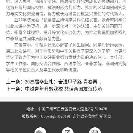
听、深入思考，将所学所感、所思所悟转化为成长的强劲动力，内
化为开阔的国际视野、敏锐的形势判断力、扎实的区域国别研究能
力与跨文化交流自信，努力成长为堪当民族复兴重任的时代新人。
亚非学院党委书记梁洁主持讲座并作总结发言。她希望同学们
以此次讲座为契机，进一步深化对非洲的认知，主动关注国际形
势，拓宽全球视野，提升跨文化交流能力，为推动构建更加紧密的
中非命运共同体贡献智慧力量。
在讲座中，许镜湖还悉心解答了师生提问。同学们纷纷表示，
通过此次讲座，对非洲形势和中非关系有了更深入的了解，也更加
坚定了致力于为中非友好事业努力贡献力量的决心信心。宣传部、
学生工作部、国际交流合作部、西语学院、亚非学院、非洲研究院
等相关单位负责人及学生代表聆听讲座。
上一条：2025届毕业礼：奋进甲子路 青春再...
下一条：中越青年齐聚我校 共话两国友谊传承
地址：中国广州市白云区白云大道北2号 510420
版权所有：Copyright©2019广东外语外贸大学新闻网