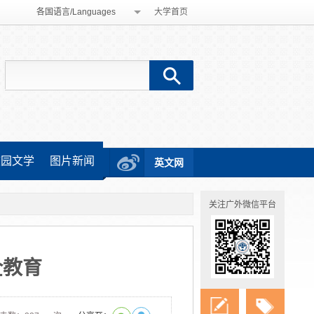
各国语言/Languages
大学首页
校园文学
图片新闻
英文网
关注广外微信平台
全教育