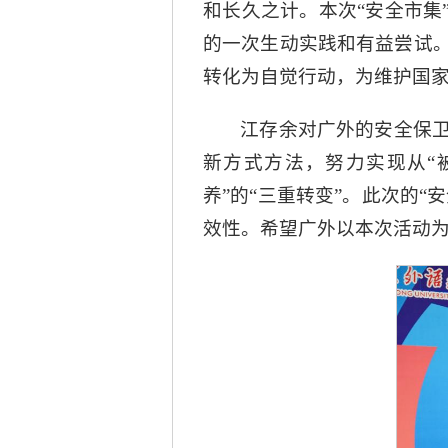
和长久之计。本次“安全市集
的一次生动实践和有益尝试
转化为自觉行动，为维护国
江存余对广外的安全保
新方式方法，努力实现从“被
养”的“三重转变”。此次的
效性。希望广外以本次活动