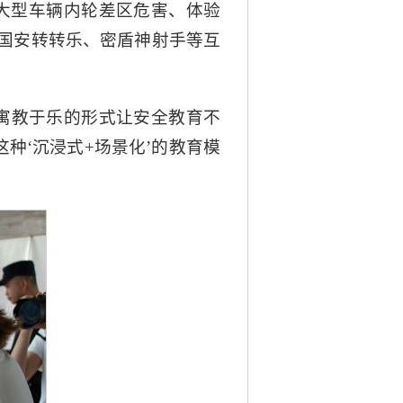
大型车辆内轮差区危害、体验
国安转转乐、密盾神射手等互
寓教于乐的形式让安全教育不
种‘沉浸式+场景化’的教育模