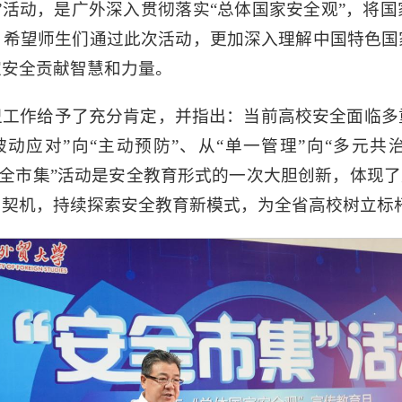
”活动，是广外深入贯彻落实“总体国家安全观”，将
。希望师生们通过此次活动，更加深入理解中国特色国
家安全贡献智慧和力量。
卫工作给予了充分肯定，并指出：当前高校安全面临多
动应对”向“主动预防”、从“单一管理”向“多元共治
“安全市集”活动是安全教育形式的一次大胆创新，体现了
为契机，持续探索安全教育新模式，为全省高校树立标