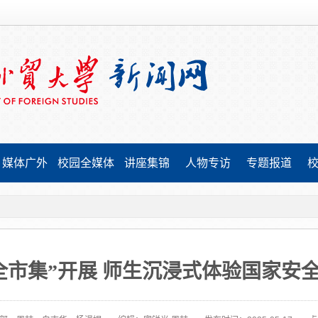
媒体广外
校园全媒体
讲座集锦
人物专访
专题报道
全市集”开展 师生沉浸式体验国家安