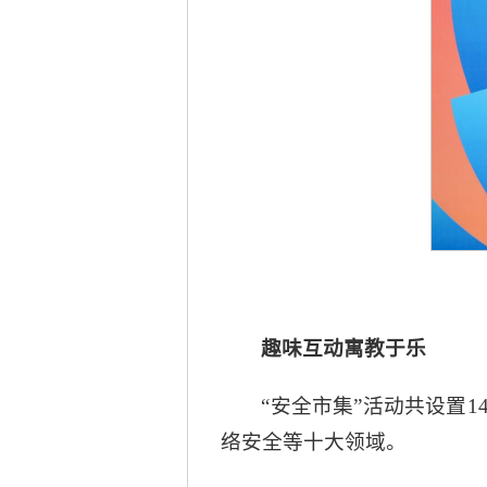
趣味互动寓教于乐
“安全市集”活动共设置
络安全等十大领域。