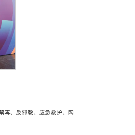
、禁毒、反邪教、应急救护、网