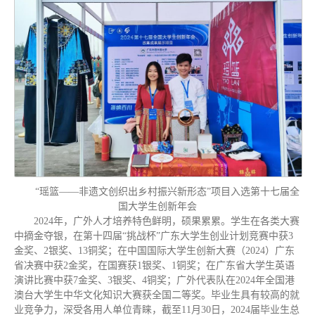
“瑶篮——非遗文创织出乡村振兴新形态”项目入选第十七届全
国大学生创新年会
2024年，广外人才培养特色鲜明，硕果累累。学生在各类大赛
中摘金夺银，在第十四届“挑战杯”广东大学生创业计划竞赛中获3
金奖、2银奖、13铜奖；在中国国际大学生创新大赛（2024）广东
省决赛中获2金奖，在国赛获1银奖、1铜奖；在广东省大学生英语
演讲比赛中获7金奖、3银奖、4铜奖；广外代表队在2024年全国港
澳台大学生中华文化知识大赛获全国二等奖。毕业生具有较高的就
业竞争力，深受各用人单位青睐，截至11月30日，2024届毕业生总