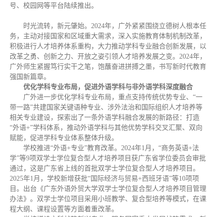
号、校园网等平台陆续推出。
时光流转，新元肇始。2024年，广外紧紧围绕立德树人根本任
务，主动对接国家和区域重大需求，深入实施教育体制机制改革，
积极进行人才培养体系重构，大力推动学科专业融合创新发展，以
改革之勇、创新之力、开放之姿引领人才培养发展之变。2024年，
广外师生紧握笃行实干之笔，饱蘸奋进拼搏之墨，书写新时代教育
强国新篇章。
优化学科专业布局，促进外语学科与非外语学科深度融合
广外进一步优化学科专业布局，重点支持传统优势专业、“一
带一路”共建国家关键语种专业、涉外法治和国际组织人才培养等
相关专业建设，探索出了一条外语学科融合发展的新路径：打造
“外语+”学科体系，推动外语学科与其他优势学科交叉汇聚、双向
赋能，促进学科专业体系整体升级。
学校推进“外语+专业”教育改革。2024年1月，“商务英语+法
学”等9项双学士学位复合型人才培养项目获广东省学位委员会审批
通过，这是广东省上线的首批双学士学位复合型人才培养项目。
2025年1月，学校新增获批“国际经济与贸易+西班牙语”等10项项
目。出台《广东外语外贸大学双学士学位复合型人才培养项目管理
办法》。双学士学位项目采用小班教学、复合型培养等模式，在课
程大纲、课程设置等方面着重改革。