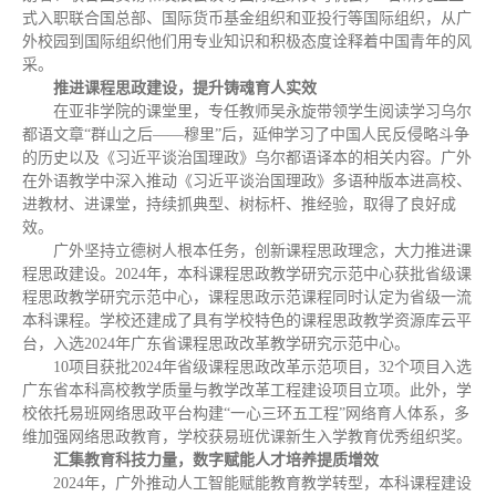
式入职联合国总部、国际货币基金组织和亚投行等国际组织，从广
外校园到国际组织他们用专业知识和积极态度诠释着中国青年的风
采。
推进课程思政
建设
，
提升铸魂育人实效
在亚非学院的课堂里，专任教师吴永旋带领学生阅读学习乌尔
都语文章“群山之后——穆里”后，延伸学习了中国人民反侵略斗争
的历史以及《习近平谈治国理政》乌尔都语译本的相关内容。广外
在外语教学中深入推动《习近平谈治国理政》多语种版本进高校、
进教材、进课堂，持续抓典型、树标杆、推经验，取得了良好成
效。
广外坚持立德树人根本任务，创新课程思政理念，大力推进课
程思政建设。2024年，本科课程思政教学研究示范中心获批省级课
程思政教学研究示范中心，课程思政示范课程同时认定为省级一流
本科课程。学校还建成了具有学校特色的课程思政教学资源库云平
台，入选2024年广东省课程思政改革教学研究示范中心。
10项目获批2024年省级课程思政改革示范项目，32个项目入选
广东省本科高校教学质量与教学改革工程建设项目立项。此外，学
校依托易班网络思政平台构建“一心三环五工程”网络育人体系，多
维加强网络思政教育，学校获易班优课新生入学教育优秀组织奖。
汇集教育科技力量，数字赋能人才培养提质增效
2024年，广外推动人工智能赋能教育教学转型，本科课程建设