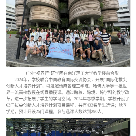
广外“视界行”研学团在南洋理工大学教学楼前合影
2024年，学校联合中国教育国际交流协会，开展“国际化拔尖
创新人才培养计划”，引进邀请麻省理工学院、哈佛大学等一批世
界一流高校教授在线直播授课。通过跨校、跨境、跨学科的教学改
革，进一步拓展了学生的学习空间。2024年春季学期，学校开设了
63门拔尖创新人才培养计划项目课程，共有433名学生选课；秋季
学期，预计开设25门课程，参与选课人数达到290人。