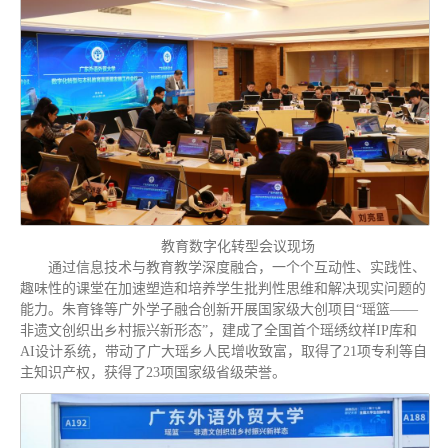
教育数字化转型会议现场
通过信息技术与教育教学深度融合，一个个互动性、实践性、
趣味性的课堂在加速塑造和培养学生批判性思维和解决现实问题的
能力。朱育锋等广外学子融合创新开展国家级大创项目“瑶篮——
非遗文创织出乡村振兴新形态”，建成了全国首个瑶绣纹样IP库和
AI设计系统，带动了广大瑶乡人民增收致富，取得了21项专利等自
主知识产权，获得了23项国家级省级荣誉。