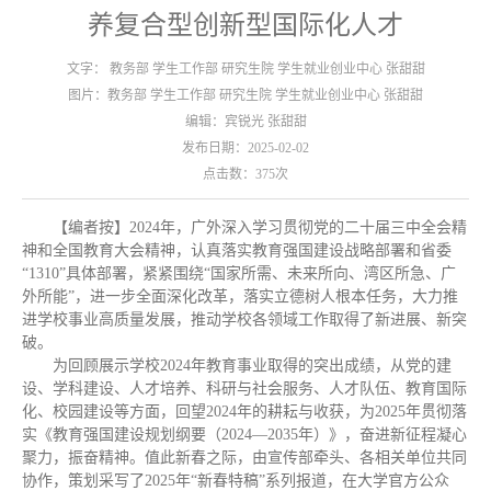
养复合型创新型国际化人才
文字： 教务部 学生工作部 研究生院 学生就业创业中心 张甜甜
图片：教务部 学生工作部 研究生院 学生就业创业中心 张甜甜
编辑：宾锐光 张甜甜
发布日期：2025-02-02
点击数：
375
次
【编者按】2024年，广外深入学习贯彻党的二十届三中全会精
神和全国教育大会精神，认真落实教育强国建设战略部署和省委
“1310”具体部署，紧紧围绕“国家所需、未来所向、湾区所急、广
外所能”，进一步全面深化改革，落实立德树人根本任务，大力推
进学校事业高质量发展，推动学校各领域工作取得了新进展、新突
破。
为回顾展示学校2024年教育事业取得的突出成绩，从党的建
设、学科建设、人才培养、科研与社会服务、人才队伍、教育国际
化、校园建设等方面，回望2024年的耕耘与收获，为2025年贯彻落
实《教育强国建设规划纲要（2024—2035年）》，奋进新征程凝心
聚力，振奋精神。值此新春之际，由宣传部牵头、各相关单位共同
协作，策划采写了2025年“新春特稿”系列报道，在大学官方公众