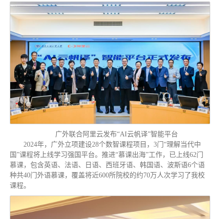
广外联合阿里云发布“AI云帆译”智能平台
2024年，广外立项建设28个数智课程项目，3门“理解当代中
国”课程将上线学习强国平台。推进“慕课出海”工作，已上线62门
慕课，包含英语、法语、日语、西班牙语、韩国语、波斯语6个语
种共40门外语慕课，覆盖将近600所院校的约70万人次学习了我校
课程。