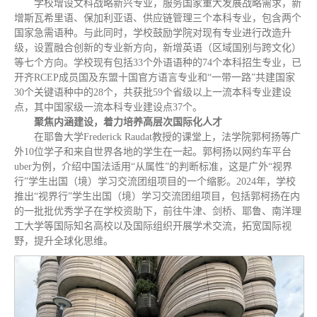
学校增设文科战略新兴专业，服务国家重大发展战略需求，新
增斯瓦希里语、保加利亚语、供应链管理三个本科专业，包含两个
国家急需语种。与此同时，学校鼓励学院对现有专业进行改造升
级，设置融合创新的专业新方向，新增英语（区域国别与跨文化）
等七个方向。学校现有包括33个外语语种的74个本科招生专业，已
开齐RCEP成员国及东盟十国官方语言专业和“一带一路”共建国家
30个关键语种中的28个，共获批59个省级以上一流本科专业建设
点，其中国家级一流本科专业建设点37个。
聚焦内涵建设，着力培养高层次国际化人才
在耶鲁大学Frederick Raudat教授的课堂上，法学院郭柯扬等广
外10位学子和来自世界各地的学生在一起。郭柯扬以网约车平台
uber为例，介绍中国法适用“从属性”的判断标准，这是广外“视界
行”学生出国（境）学习交流团组项目的一个缩影。2024年，学校
推出“视界行”学生出国（境）学习交流团组项目，包括郭柯扬在内
的一批批优秀学子在学校资助下，前往牛津、剑桥、耶鲁、南洋理
工大学等国际知名高校以及国际组织开展学术交流，拓宽国际视
野，提升全球化思维。