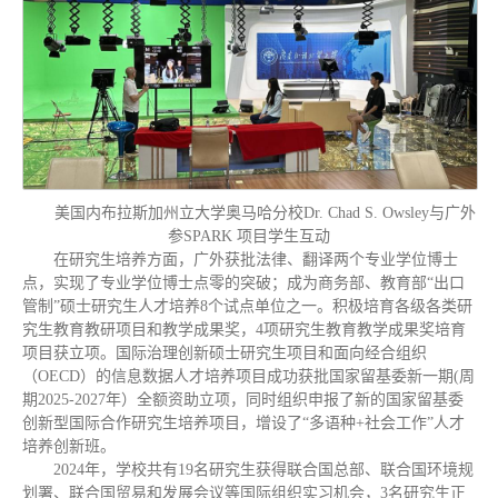
美国内布拉斯加州立大学奥马哈分校Dr. Chad S. Owsley与广外
参SPARK 项目学生互动
在研究生培养方面，广外获批法律、翻译两个专业学位博士
点，实现了专业学位博士点零的突破；成为商务部、教育部“出口
管制”硕士研究生人才培养8个试点单位之一。积极培育各级各类研
究生教育教研项目和教学成果奖，4项研究生教育教学成果奖培育
项目获立项。国际治理创新硕士研究生项目和面向经合组织
（OECD）的信息数据人才培养项目成功获批国家留基委新一期(周
期2025-2027年）全额资助立项，同时组织申报了新的国家留基委
创新型国际合作研究生培养项目，增设了“多语种+社会工作”人才
培养创新班。
2024年，学校共有19名研究生获得联合国总部、联合国环境规
划署、联合国贸易和发展会议等国际组织实习机会，3名研究生正