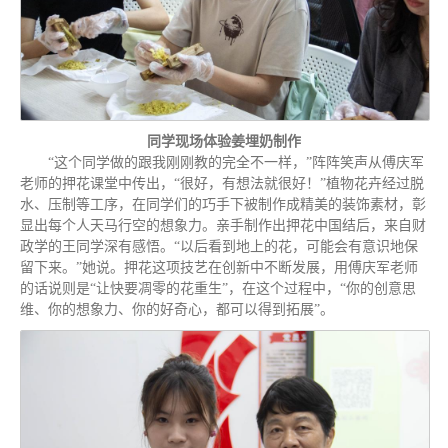
同学现场体验姜埋奶制作
“这个同学做的跟我刚刚教的完全不一样，”阵阵笑声从傅庆军
老师的押花课堂中传出，“很好，有想法就很好！”植物花卉经过脱
水、压制等工序，在同学们的巧手下被制作成精美的装饰素材，彰
显出每个人天马行空的想象力。亲手制作出押花中国结后，来自财
政学的王同学深有感悟。“以后看到地上的花，可能会有意识地保
留下来。”她说。押花这项技艺在创新中不断发展，用傅庆军老师
的话说则是“让快要凋零的花重生”，在这个过程中，“你的创意思
维、你的想象力、你的好奇心，都可以得到拓展”。