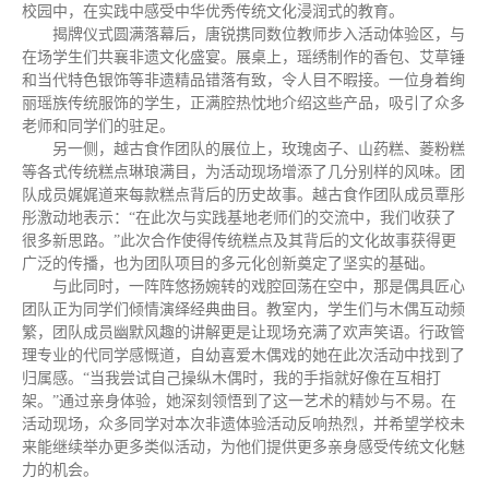
校园中，在实践中感受中华优秀传统文化浸润式的教育。
揭牌仪式圆满落幕后，唐锐携同数位教师步入活动体验区，与
在场学生们共襄非遗文化盛宴。展桌上，瑶绣制作的香包、艾草锤
和当代特色银饰等非遗精品错落有致，令人目不暇接。一位身着绚
丽瑶族传统服饰的学生，正满腔热忱地介绍这些产品，吸引了众多
老师和同学们的驻足。
另一侧，越古食作团队的展位上，玫瑰卤子、山药糕、菱粉糕
等各式传统糕点琳琅满目，为活动现场增添了几分别样的风味。团
队成员娓娓道来每款糕点背后的历史故事。越古食作团队成员覃彤
彤激动地表示：“在此次与实践基地老师们的交流中，我们收获了
很多新思路。”此次合作使得传统糕点及其背后的文化故事获得更
广泛的传播，也为团队项目的多元化创新奠定了坚实的基础。
与此同时，一阵阵悠扬婉转的戏腔回荡在空中，那是偶具匠心
团队正为同学们倾情演绎经典曲目。教室内，学生们与木偶互动频
繁，团队成员幽默风趣的讲解更是让现场充满了欢声笑语。行政管
理专业的代同学感慨道，自幼喜爱木偶戏的她在此次活动中找到了
归属感。“当我尝试自己操纵木偶时，我的手指就好像在互相打
架。”通过亲身体验，她深刻领悟到了这一艺术的精妙与不易。在
活动现场，众多同学对本次非遗体验活动反响热烈，并希望学校未
来能继续举办更多类似活动，为他们提供更多亲身感受传统文化魅
力的机会。