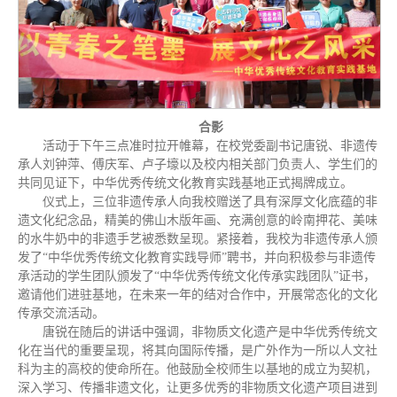
合影
活动于下午三点准时拉开帷幕，在校党委副书记唐锐、非遗传
承人刘钟萍、傅庆军、卢子壕以及校内相关部门负责人、学生们的
共同见证下，中华优秀传统文化教育实践基地正式揭牌成立。
仪式上，三位非遗传承人向我校赠送了具有深厚文化底蕴的非
遗文化纪念品，精美的佛山木版年画、充满创意的岭南押花、美味
的水牛奶中的非遗手艺被悉数呈现。紧接着，我校为非遗传承人颁
发了“中华优秀传统文化教育实践导师”聘书，并向积极参与非遗传
承活动的学生团队颁发了“中华优秀传统文化传承实践团队”证书，
邀请他们进驻基地，在未来一年的结对合作中，开展常态化的文化
传承交流活动。
唐锐在随后的讲话中强调，非物质文化遗产是中华优秀传统文
化在当代的重要呈现，将其向国际传播，是广外作为一所以人文社
科为主的高校的使命所在。他鼓励全校师生以基地的成立为契机，
深入学习、传播非遗文化，让更多优秀的非物质文化遗产项目进到