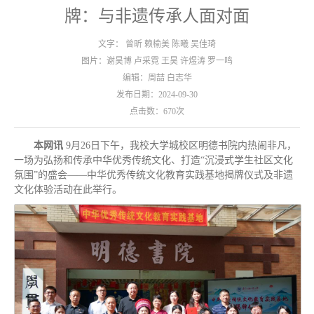
牌：与非遗传承人面对面
文字： 曾昕 赖榆美 陈曦 吴佳琦
图片：谢昊博 卢采霓 王昊 许煜涛 罗一鸣
编辑：周喆 白志华
发布日期：2024-09-30
点击数：
670
次
本网讯
9月26日下午，我校大学城校区明德书院内热闹非凡，
一场为弘扬和传承中华优秀传统文化、打造“沉浸式学生社区文化
氛围”的盛会——中华优秀传统文化教育实践基地揭牌仪式及非遗
文化体验活动在此举行。