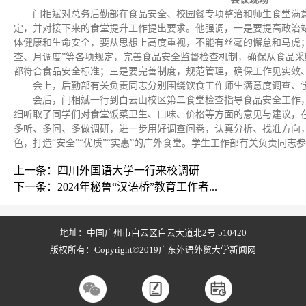
闫相斌对总务后勤部在食品安全、校园餐专项整治和师生食堂满
定，并对接下来的食堂提升工作提出要求。他强调，一是要提高政治
体健康和生命安全，要从思想上高度重视，不能有丝毫的懈怠和马虎
查、月调度”等各项规定，完善食品安全监督检查机制，确保从食品
都符合食品安全标准；三是要完善制度，规范管理，确保工作见实效
会上，后勤部有关负责同志分别围绕饮食工作师生满意度调查、
会后，闫相斌一行到白云山校区第二食堂检查指导食品安全工作
细听取了同学们对食堂饭菜卫生、口味、价格等方面的意见与建议，
多听、多问、多做调研，进一步用好调查问卷，认真分析、找准方向
色，打造“安全”“优质”“实惠”的广外食堂。学生工作部有关负责同志
上一条：四川外国语大学一行来校调研
下一条：2024年秘鲁“汉语桥”教育工作者...
地址：中国广州市白云区白云大道北2号 510420
版权所有：Copyright©2019广东外语外贸大学新闻网