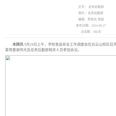
文字： 总务后勤部
图片：总务后勤部
编辑：宾锐光 周喆
发布日期：2024-09-27
点击数：
460
次
本网讯
9月24日上午，学校食品安全工作调度会在白云山校区召
委常委谢伟光及总务后勤部相关人员参加会议。