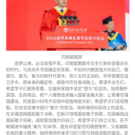
闫相斌致辞
逐梦山海，必当自强不息。闫相斌勉励毕业生们身处变量丛生
的时代，与其向外寻找确定的答案，不如向内塑造强大的自己，做
想为、敢为、善为的新时代青年，把人生的主动权，牢牢掌握在自
己手中，把未来的确定性，稳稳书写在奋进路上。寄语毕业生们，
希望学子们激扬青春，在服务家国中坚定“想为”的志向，始终胸怀
家国、志存高远，把个人理想追求融入国家发展大局，让青春在强
国建设、民族复兴的伟大实践中绽放绚丽光彩；希望学子们坚韧勇
毅，在攻坚克难中践行“敢为”的担当，始终保持向前向上的姿态，
在关键选择面前敢于决断，在新兴领域面前敢于探索，在困难挑战
面前敢于突破，成就更加强大的自己；希望学子们持之以恒，在不
断精进中锤炼“善为”的本领，既有仰望星空的理想情怀，又有脚踏
实地的奋斗精神，始终保持终身学习的习惯与持续进取的姿态，走