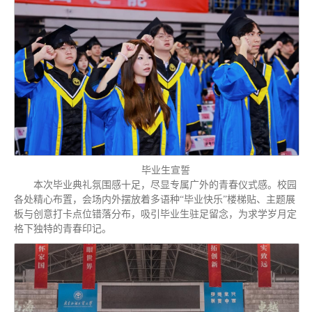
毕业生宣誓
本次毕业典礼氛围感十足，尽显专属广外的青春仪式感。校园
各处精心布置，会场内外摆放着多语种“毕业快乐”楼梯贴、主题展
板与创意打卡点位错落分布，吸引毕业生驻足留念，为求学岁月定
格下独特的青春印记。