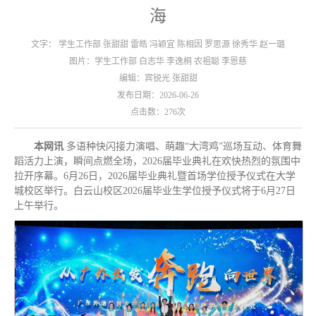
海
文字： 学生工作部 张甜甜 雷皓 冯颖宜 陈相因 罗思源 徐秀华 赵一璐
图片：学生工作部 白志华 李逸桐 农祖聪 李恩慈
编辑：宾锐光 张甜甜
发布日期：2026-06-26
点击数：
276
次
本网讯
多语种快闪接力演唱、萌趣“大湾鸡”巡场互动、体育舞
蹈活力上演，瞬间点燃全场，2026届毕业典礼在欢快热烈的氛围中
拉开序幕。6月26日，2026届毕业典礼暨首场学位授予仪式在大学
城校区举行。白云山校区2026届毕业生学位授予仪式将于6月27日
上午举行。