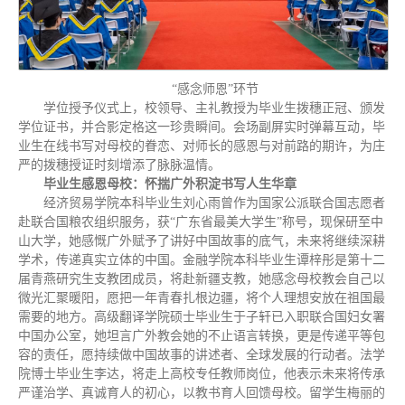
“感念师恩”环节
学位授予仪式上，校领导、主礼教授为毕业生拨穗正冠、颁发
学位证书，并合影定格这一珍贵瞬间。会场副屏实时弹幕互动，毕
业生在线书写对母校的眷恋、对师长的感恩与对前路的期许，为庄
严的拨穗授证时刻增添了脉脉温情。
毕业生感恩母校：怀揣广外积淀书写人生华章
经济贸易学院本科毕业生刘心雨曾作为国家公派联合国志愿者
赴联合国粮农组织服务，获“广东省最美大学生”称号，现保研至中
山大学，她感慨广外赋予了讲好中国故事的底气，未来将继续深耕
学术，传递真实立体的中国。金融学院本科毕业生谭梓彤是第十二
届青燕研究生支教团成员，将赴新疆支教，她感念母校教会自己以
微光汇聚暖阳，愿把一年青春扎根边疆，将个人理想安放在祖国最
需要的地方。高级翻译学院硕士毕业生于子轩已入职联合国妇女署
中国办公室，她坦言广外教会她的不止语言转换，更是传递平等包
容的责任，愿持续做中国故事的讲述者、全球发展的行动者。法学
院博士毕业生李达，将走上高校专任教师岗位，他表示未来将传承
严谨治学、真诚育人的初心，以教书育人回馈母校。留学生梅丽的