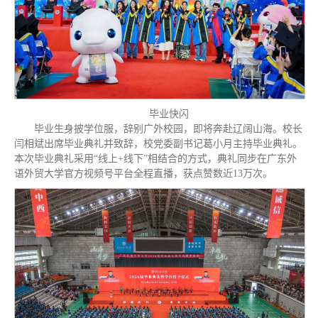
毕业快闪
毕业生身披学位服，辞别广外校园，即将奔赴辽阔山海。校长
闫相斌出席毕业典礼并致辞，校党委副书记葛小月主持毕业典礼。
本次毕业典礼采用“线上+线下”相结合的方式，典礼同步在广东外
语外贸大学官方视频号平台全程直播，获点赞数近13万次。