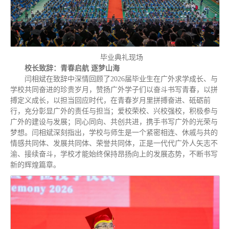
毕业典礼现场
校长致辞：青春启航 逐梦山海
闫相斌在致辞中深情回顾了2026届毕业生在广外求学成长、与
学校共同奋进的珍贵岁月，赞扬广外学子们以奋斗书写青春，以拼
搏定义成长，以担当回应时代，在青春岁月里拼搏奋进、砥砺前
行，充分彰显广外的责任与担当；爱校荣校、兴校强校，积极参与
广外的建设与发展；同心同向、共创共进，携手书写广外的光荣与
梦想。闫相斌深刻指出，学校与师生是一个紧密相连、休戚与共的
情感共同体、发展共同体、荣誉共同体，正是一代代广外人矢志不
渝、接续奋斗，学校才能始终保持昂扬向上的发展态势，不断书写
新的辉煌篇章。