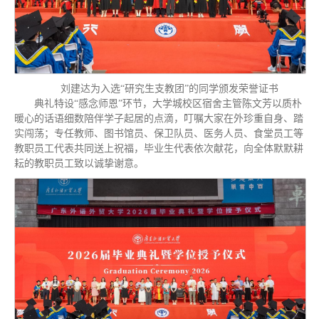
刘建达为入选“研究生支教团”的同学颁发荣誉证书
典礼特设“感念师恩”环节，大学城校区宿舍主管陈文芳以质朴
暖心的话语细数陪伴学子起居的点滴，叮嘱大家在外珍重自身、踏
实闯荡；专任教师、图书馆员、保卫队员、医务人员、食堂员工等
教职员工代表共同送上祝福，毕业生代表依次献花，向全体默默耕
耘的教职员工致以诚挚谢意。