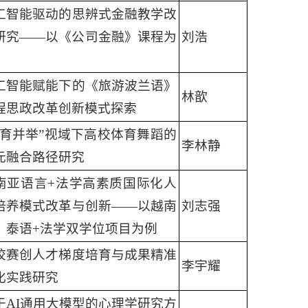
工智能驱动的思辨式金融教学改
研究——以《公司金融》课程为
刘浩
工智能赋能下的《旅游波兰语》
林歆
程思政改革创新模式探索
五育并举”视域下高校体育舞蹈的
李林静
元融合路径研究
南亚语言+法学高素质国际化人
培养模式改革与创新——以越南
刘志强
、泰语+法学双学位项目为例
校赛创人才梯度培育与成果精准
李宇耀
化实践研究
于AI通用大模型的心理学研究方