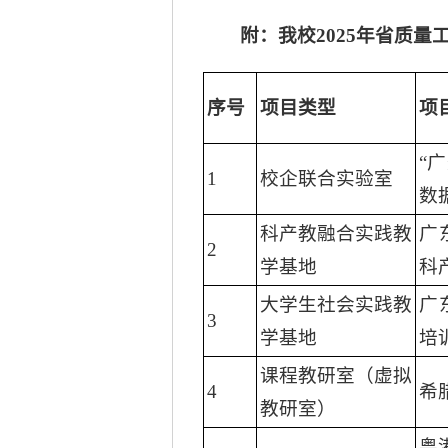
附：我校
2025年省质量
序号
项目类型
项
“
1
校企联合实验室
数
科产教融合实践教
广
2
学基地
科
大学生社会实践教
广
3
学基地
培
课程教研室（虚拟
4
希
教研室）
粤