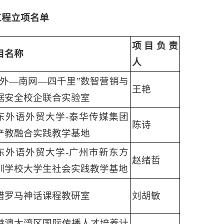
工程立项
名单
项目负责
目名称
人
广外—南网—四千里”数智营销与
王艳
据安全校企联合实验室
东外语外贸大学-泰华传媒集团
陈诗
产教融合实践教学基地
东外语外贸大学-广州市新东方
赵绪哲
训学校大学生社会实践教学基地
腊罗马神话课程教研室
刘胡敏
港澳大湾区国际传播人才培养计