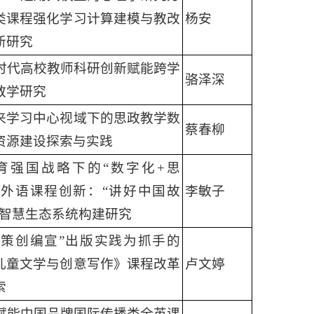
类课程强化学习计算建模与教改
杨安
新研究
I时代高校教师科研创新赋能跨学
骆泽深
教学研究
来学习中心视域下的思政教学数
蔡春柳
资源建设探索与实践
育强国战略下的“数字化+思
”外语课程创新：“讲好中国故
李敏子
”智慧生态系统构建研究
“策创编宣”出版实践为抓手的
儿童文学与创意写作》课程改革
卢文婷
索
I赋能中国品牌国际传播类全英课