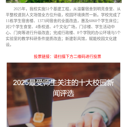
2025年，我校实施51个基建工程，从温馨宿舍到明亮食堂、从
平整校道到人文场馆全方位升级，校园环境焕然一新。学校完成了
11栋学生宿舍楼、1373间宿舍的全面改造，惠及6060个学生床位；
对2个学生食堂、4条校道、4个文化广场，门诊楼、学生活动中
心、门岗等进行升级改造；完成行政楼、8个学院的办公环境与5个
实验室的教学科研条件提质改造；新建彰风馆，赋能校园文化建
设。
投票链接：请扫描下方二维码进行投票