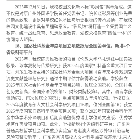
2025年12月31日，我校校园文化新地标“彰风馆”揭幕落成。这
不仅是对原广州外国语学院首任党委书记、院长饶彰风等创业先辈
的崇高致敬，更是对学校红色基因与历史根脉的传承发扬，在我校
校园文化建设中具有里程碑意义。“彰风馆”将打造一个集爱国主义
教育、统一战线教育、思想政治教育、爱校荣校教育“四位一体”的
协同育人矩阵。
18、国家社科基金年度项目立项数跃居全国第40位，新增4个
省级科研平台
2025年，我校陈恩维教授的项目《伦敦大学马礼逊藏中国典籍
叙录、珍本复制与传播研究》获2025年度国家社科基金重大项目立
项。刘茂生教授主持的国家社科基金重大项目《百年来中外戏剧交
流史文献整理与研究》通过中期评估并获得滚动资助。学校获立
2025年国家社会科学基金年度项目28项，位居全国第40，全国排名
创历史新高，全国外语院校第1、财经类院校第4。其中，语言学获
资助6项，再次位居全国第1；重点项目较去年增加2项。学校获立
2025年度教育部人文社会科学研究项目16项，位列全国第16；获立
2025年度国家自然科学基金项目10项；获立2025年国家社会科学基
金中华学术外译项目和后期资助暨优秀博士学位论文出版、优秀学
术著作再版项目18项。此外，学校新增4个省级科研平台：广东省
普通高校哲学社会科学重点实验室“粤港澳大湾区涉外审计治理与
风险预警实验室”，广东省普通高校人文社科重点研究基地“未来人