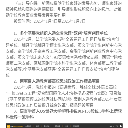
（三）导向性。新闻应反映学校良好的发展态势、师生良好的
精神风貌和高尚的道德情操，引导师生形成积极向上的风气，对推
动学校教育事业发展发挥重要作用。
投票时间：2026年1月4日至2026年1月7日
1、多个基层党组织入选全省党建“双创”培育创建单位
2025年2月，法学院党委入选“全省党建工作标杆院系”培育创
建单位，翻译学院翻译学博士生党支部、英文学院学生创新中心党
支部、商学院电子商务教工党支部、金融学院创新创业教育中心党
支部、英文学院未来人文与AI英语教育系教师党支部、西语学院教
师第二党支部、区域国别学院本科学生党支部、体育部第二教学部
党支部等8个基层党支部获评“全省党建工作样板支部”培育创建单
位。
2、两项目入选教育部高校思想政治工作精品项目
2025年3月，我校申报的《语通世界，胜任全球:外语类高校
“一核五链五工程”复合型国际化人才培养模式探索与实践》项目和
《基于萨提亚模式的校家社协同机制》案例入选教育部2025年度高
校思想政治工作质量提升综合改革与精品建设项目。
3、语言学首入QS世界大学学科排名101-150段位,3学科上榜软
科世界一流学科