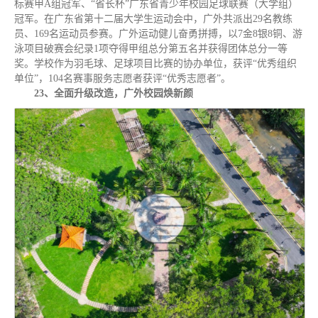
标赛甲A组冠军、“省长杯”广东省青少年校园足球联赛（大学组）
冠军。在广东省第十二届大学生运动会中，广外共派出29名教练
员、169名运动员参赛。广外运动健儿奋勇拼搏，以7金8银8铜、游
泳项目破赛会纪录1项夺得甲组总分第五名并获得团体总分一等
奖。学校作为羽毛球、足球项目比赛的协办单位，获评“优秀组织
单位”，104名赛事服务志愿者获评“优秀志愿者”。
23、全面升级改造，广外校园焕新颜