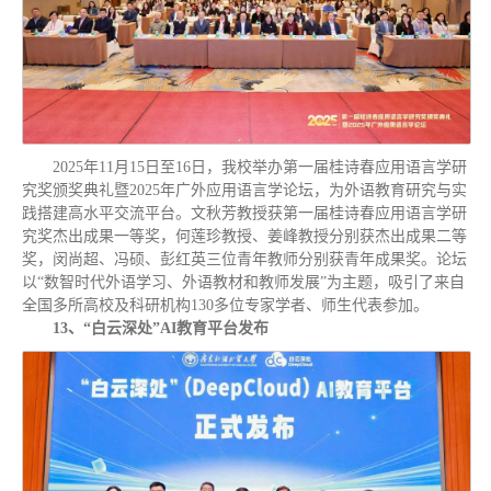
2025年11月15日至16日，我校举办第一届桂诗春应用语言学研
究奖颁奖典礼暨2025年广外应用语言学论坛，为外语教育研究与实
践搭建高水平交流平台。文秋芳教授获第一届桂诗春应用语言学研
究奖杰出成果一等奖，何莲珍教授、姜峰教授分别获杰出成果二等
奖，闵尚超、冯硕、彭红英三位青年教师分别获青年成果奖。论坛
以“数智时代外语学习、外语教材和教师发展”为主题，吸引了来自
全国多所高校及科研机构130多位专家学者、师生代表参加。
13、“白云深处”AI教育平台发布