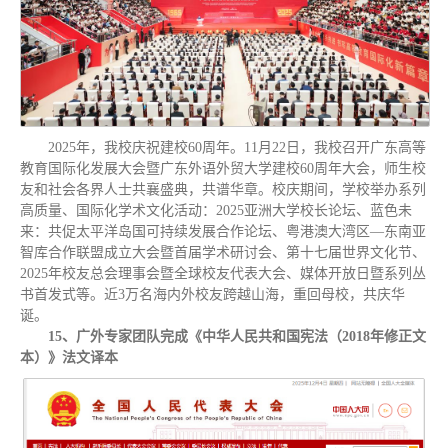
2025年，我校庆祝建校60周年。11月22日，我校召开广东高等
教育国际化发展大会暨广东外语外贸大学建校60周年大会，师生校
友和社会各界人士共襄盛典，共谱华章。校庆期间，学校举办系列
高质量、国际化学术文化活动：2025亚洲大学校长论坛、蓝色未
来：共促太平洋岛国可持续发展合作论坛、粤港澳大湾区—东南亚
智库合作联盟成立大会暨首届学术研讨会、第十七届世界文化节、
2025年校友总会理事会暨全球校友代表大会、媒体开放日暨系列丛
书首发式等。近3万名海内外校友跨越山海，重回母校，共庆华
诞。
15、广外专家团队完成《中华人民共和国宪法（2018年修正文
本）》法文译本