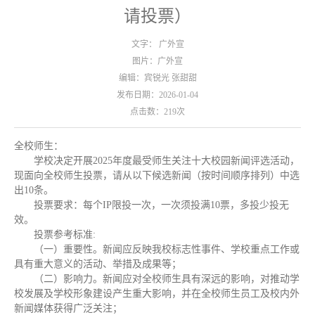
请投票）
文字： 广外宣
图片：广外宣
编辑：宾锐光 张甜甜
发布日期：2026-01-04
点击数：
219
次
全校师生：
学校决定开展2025年度最受师生关注十大校园新闻评选活动，
现面向全校师生投票，请从以下候选新闻（按时间顺序排列）中选
出10条。
投票要求：每个IP限投一次，一次须投满10票，多投少投无
效。
投票参考标准:
（一）重要性。新闻应反映我校标志性事件、学校重点工作或
具有重大意义的活动、举措及成果等；
（二）影响力。新闻应对全校师生具有深远的影响，对推动学
校发展及学校形象建设产生重大影响，并在全校师生员工及校内外
新闻媒体获得广泛关注；