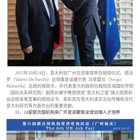
2025年10月24日，意大利驻广州总领事馆举办授勋仪式。德派
罗（Valerio De Parolis）总领事宣读塞尔焦·马塔雷拉（Sergio
Mattarella）总统的授勋令，并代表意大利政府向我校区域国别学院
（国际关系研究院）副院长臧宇教授颁发“意大利之星”骑士勋章和
由总统亲笔签署的授勋证书，表彰其在意大利语言文化传播和当代
意大利研究等方面作出的重要贡献。
11、24家联合国机构来广外宣讲聚焦全球治理人才培养